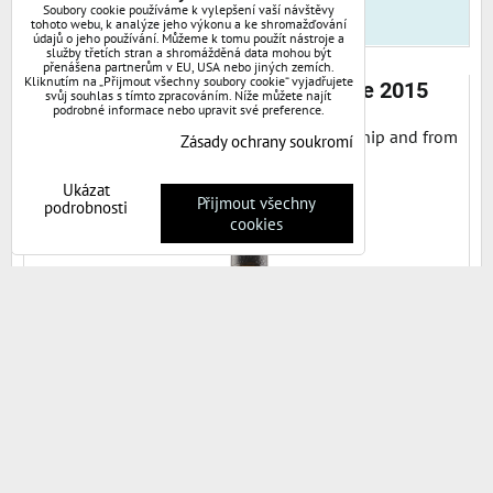
Soubory cookie používáme k vylepšení vaší návštěvy
DO KOŠÍKU
ks
tohoto webu, k analýze jeho výkonu a ke shromažďování
údajů o jeho používání. Můžeme k tomu použít nástroje a
služby třetích stran a shromážděná data mohou být
přenášena partnerům v EU, USA nebo jiných zemích.
Kliknutím na „Přijmout všechny soubory cookie“ vyjadřujete
Piesporter Goldtröpfchen Spätlese 2015
svůj souhlas s tímto zpracováním. Níže můžete najít
podrobné informace nebo upravit své preference.
An amazing example of German craftsmanship and from
Zásady ochrany soukromí
an exceptional...
Ukázat
Přijmout všechny
podrobnosti
cookies