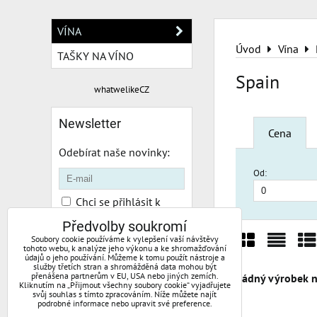
VÍNA
Úvod
Vína
TAŠKY NA VÍNO
Spain
whatwelikeCZ
Newsletter
Cena
Odebírat naše novinky:
Od:
Chci se přihlásit k
odběru novinek e-mailem
Předvolby soukromí
Soubory cookie používáme k vylepšení vaší návštěvy
Odebírat
tohoto webu, k analýze jeho výkonu a ke shromažďování
údajů o jeho používání. Můžeme k tomu použít nástroje a
Mřížka
Sezn
Ta
služby třetích stran a shromážděná data mohou být
přenášena partnerům v EU, USA nebo jiných zemích.
Kliknutím na „Přijmout všechny soubory cookie“ vyjadřujete
svůj souhlas s tímto zpracováním. Níže můžete najít
podrobné informace nebo upravit své preference.