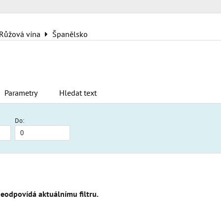
Růžová vína
Španělsko
Parametry
Hledat text
Do:
am
bulka