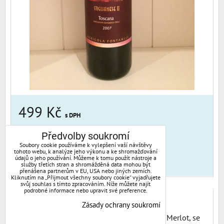
499 Kč
s DPH
Předvolby soukromí
Dostupnost:
Poslední krabice skladem!
Soubory cookie používáme k vylepšení vaší návštěvy
tohoto webu, k analýze jeho výkonu a ke shromažďování
údajů o jeho používání. Můžeme k tomu použít nástroje a
DO KOŠÍKU
služby třetích stran a shromážděná data mohou být
přenášena partnerům v EU, USA nebo jiných zemích.
Kliknutím na „Přijmout všechny soubory cookie“ vyjadřujete
svůj souhlas s tímto zpracováním. Níže můžete najít
podrobné informace nebo upravit své preference.
Rute 2016
Zásady ochrany soukromí
Červené víno z odrůd Cabernet sauvignon a Merlot, se