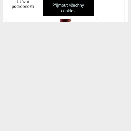
Ukázat
zastřenou...
Přijmout všechny
podrobnosti
cookies