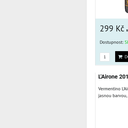
299 Kč
Dostupnost:
S
DO
L'Airone 20
Vermentino L'Ai
jasnou barvou,