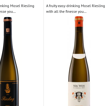
rinking Mosel Riesling
A fruity easy-drinking Mosel Riesling
esse you...
with all the finesse you...