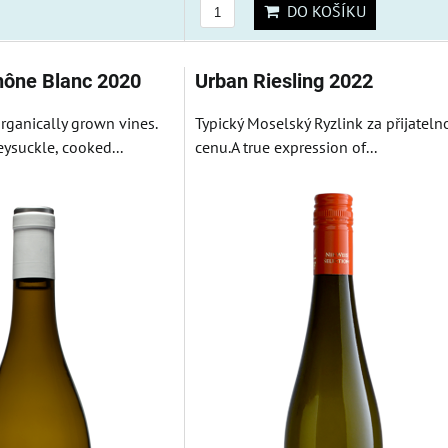
DO KOŠÍKU
hône Blanc 2020
Urban Riesling 2022
rganically grown vines.
Typický Moselský Ryzlink za přijateln
ysuckle, cooked...
cenu.A true expression of...