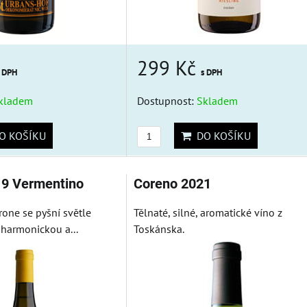
299 Kč
s DPH
s DPH
kladem
Dostupnost:
Skladem
 KOŠÍKU
DO KOŠÍKU
19 Vermentino
Coreno 2021
rone se pyšní světle
Tělnaté, silné, aromatické víno z
 harmonickou a...
Toskánska.