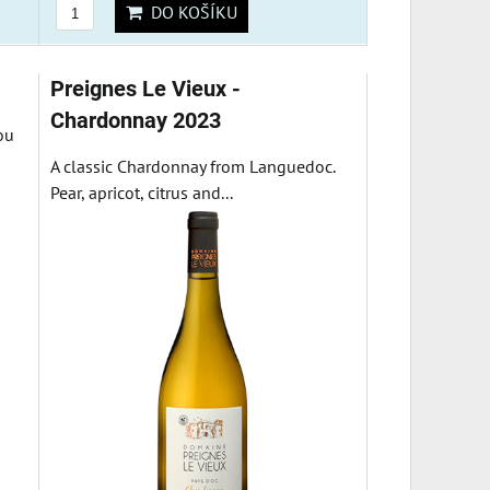
DO KOŠÍKU
Preignes Le Vieux -
Chardonnay 2023
ou
A classic Chardonnay from Languedoc.
Pear, apricot, citrus and...