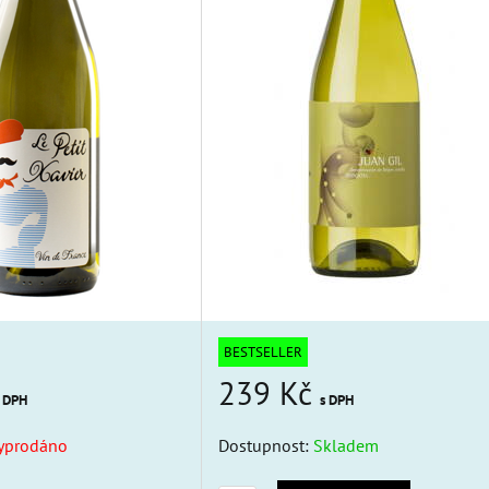
BESTSELLER
239 Kč
s DPH
s DPH
yprodáno
Dostupnost:
Skladem