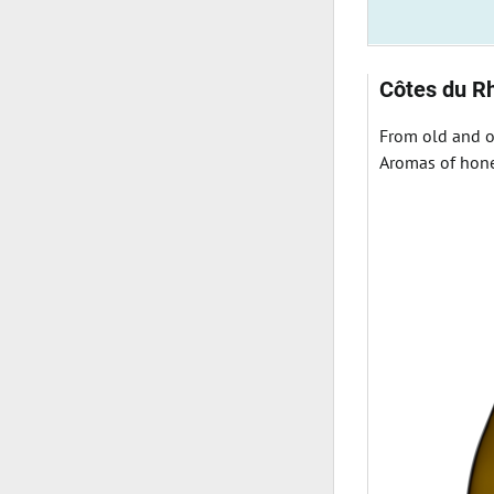
Côtes du R
From old and o
Aromas of hone