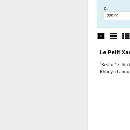
Od:
Mřížka
Sezn
Ta
Le Petit Xa
“Best of” z jih
Rhony a Langue