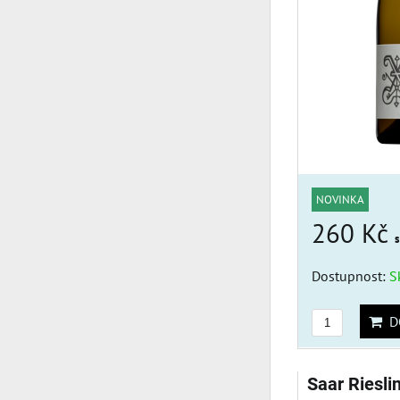
NOVINKA
260 Kč
Dostupnost:
S
DO
Saar Riesli