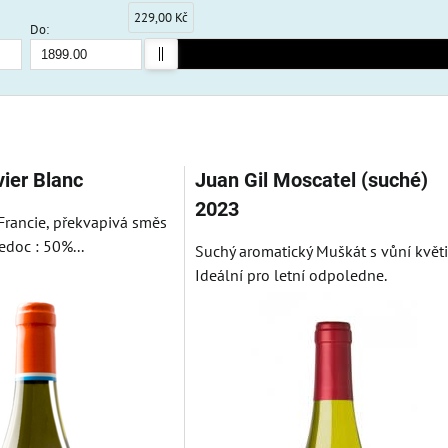
229,00 Kč
Do:
am
bulka
vier Blanc
Juan Gil Moscatel (suché)
2023
u Francie, překvapivá směs
doc : 50%...
Suchý aromatický Muškát s vůní květi
Ideální pro letní odpoledne.