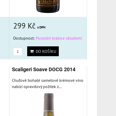
299 Kč
s DPH
Dostupnost:
Poslední krabice skladem!
DO KOŠÍKU
Scaligeri Soave DOCG 2014
Chuťově bohaté sametově krémové víno
nabízí opravdový požitek z...