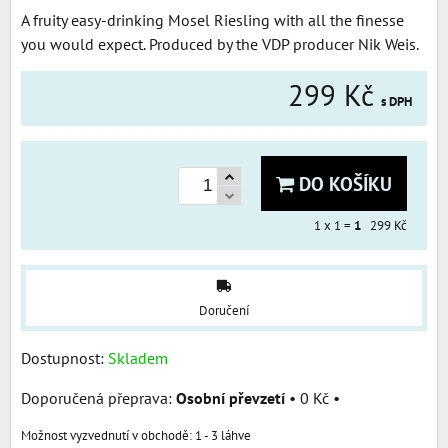
A fruity easy-drinking Mosel Riesling with all the finesse
you would expect. Produced by the VDP producer Nik Weis.
299 Kč
s DPH
DO KOŠÍKU
1
x 1 =
1
299 Kč
Doručení
Dostupnost:
Skladem
Osobní převzetí
•
0 Kč
•
1 - 3 láhve