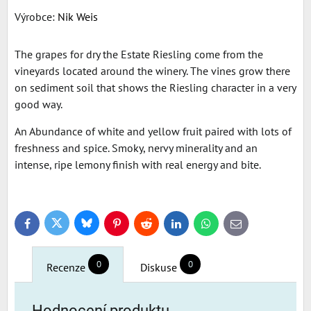
Výrobce:
Nik Weis
The grapes for dry the Estate Riesling come from the
vineyards located around the winery. The vines grow there
on sediment soil that shows the Riesling character in a very
good way.
An Abundance of white and yellow fruit paired with lots of
freshness and spice. Smoky, nervy minerality and an
intense, ripe lemony finish with real energy and bite.
Bluesky
Twitter
Facebook
Pinterest
Reddit
LinkedIn
WhatsApp
E-
mail
0
0
Recenze
Diskuse
Hodnocení produktu