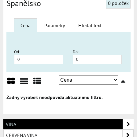
Španělsko
0
položek
Cena
Parametry
Hledat text
Od:
Do:
Mřížka
Seznam
Tabulka
VÍNA
ČERVENÁ VÍNA