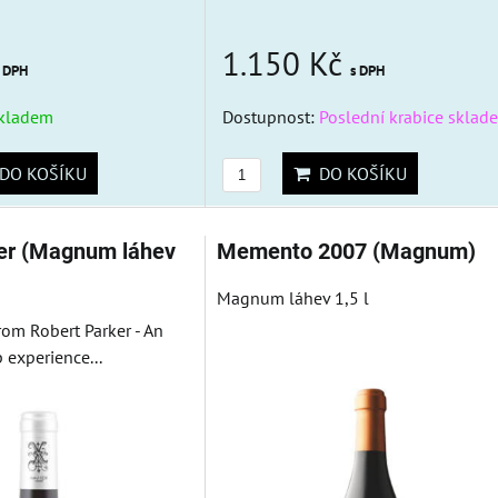
1.150 Kč
s DPH
s DPH
kladem
Dostupnost:
Poslední krabice sklad
DO KOŠÍKU
DO KOŠÍKU
er (Magnum láhev
Memento 2007 (Magnum)
Magnum láhev 1,5 l
rom Robert Parker - An
 experience...