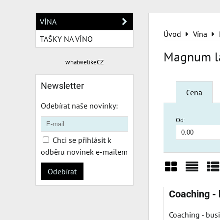
VÍNA
Úvod
Vína
TAŠKY NA VÍNO
Magnum lá
whatwelikeCZ
Newsletter
Cena
Odebírat naše novinky:
Od:
Chci se přihlásit k
odběru novinek e-mailem
Odebírat
Mřížka
Sezn
Ta
Coaching -
Coaching - busi