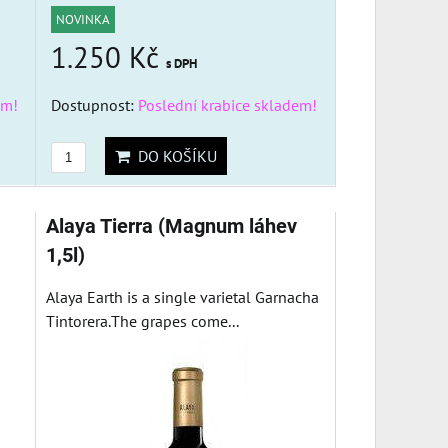
NOVINKA
1.250 Kč
s DPH
em!
Dostupnost:
Poslední krabice skladem!
DO KOŠÍKU
Alaya Tierra (Magnum láhev
1,5l)
Alaya Earth is a single varietal Garnacha
Tintorera.The grapes come...