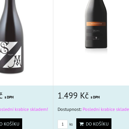
1.499 Kč
Kč
s DPH
s DPH
Dostupnost:
Poslední krabice sklad
oslední krabice skladem!
DO KOŠÍKU
 KOŠÍKU
ks