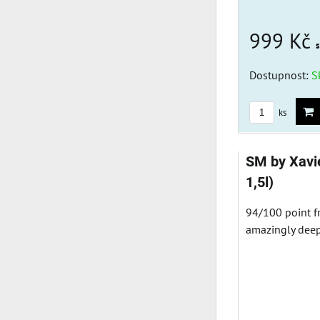
999 Kč
Dostupnost:
S
ks
SM by Xavi
1,5l)
94/100 point f
amazingly deep