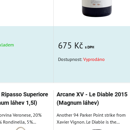
675 Kč
kladem
s DPH
Dostupnost:
Vyprodáno
a Ripasso Superiore
Arcane XV - Le Diable 2015
um láhev 1,5l)
(Magnum láhev)
orvina Veronese, 20%
Another 94 Parker Point strike from
 Rondinella, 5%...
Xavier Vignon. Le Diable is the...