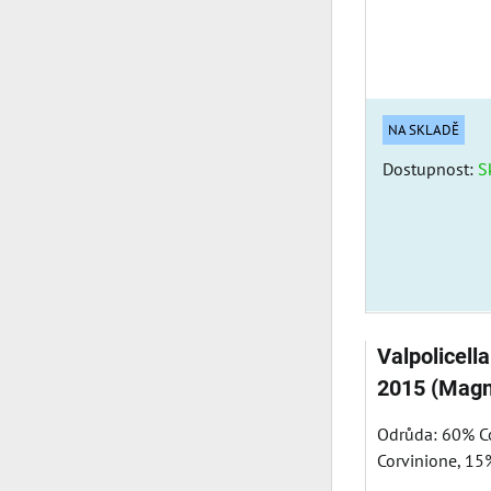
NA SKLADĚ
Dostupnost:
S
Valpolicell
2015 (Magn
Odrůda: 60% C
Corvinione, 15%