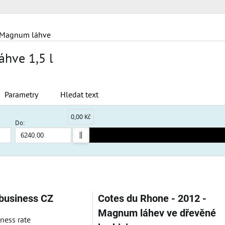
Magnum láhve
hve 1,5 l
Parametry
Hledat text
0,00 Kč
Do:
am
bulka
 business CZ
Cotes du Rhone - 2012 -
Magnum láhev ve dřevěné
ness rate