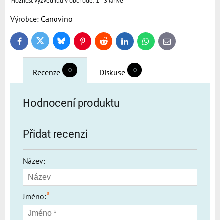
1 - 3 láhve
Výrobce:
Canovino
Bluesky
Twitter
Facebook
Pinterest
Reddit
LinkedIn
WhatsApp
E-
mail
0
0
Recenze
Diskuse
Hodnocení produktu
Přidat recenzi
Název:
*
Jméno: