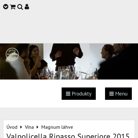
Produkty
Menu
Úvod
Vína
Magnum láhve
Valpolicella Ripasso Superiore 2015