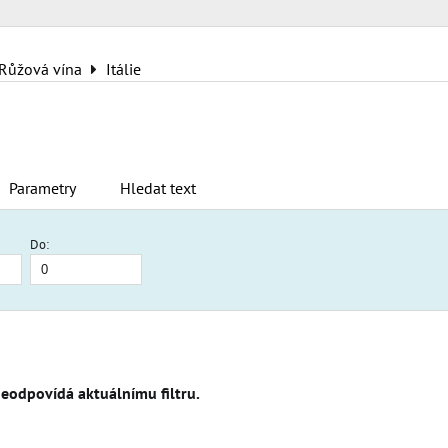
Růžová vína
Itálie
Parametry
Hledat text
Do:
am
bulka