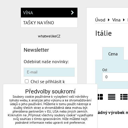
VÍNA
Úvod
Vína
TAŠKY NA VÍNO
Itálie
whatwelikeCZ
Newsletter
Cena
Odebírat naše novinky:
Od:
Chci se přihlásit k
odběru novinek e-mailem
Předvolby soukromí
Soubory cookie používáme k vylepšení vaší návštěvy
Odebírat
tohoto webu, k analýze jeho výkonu a ke shromažďování
údajů o jeho používání. Můžeme k tomu použít nástroje a
Mřížka
Sezn
Ta
služby třetích stran a shromážděná data mohou být
přenášena partnerům v EU, USA nebo jiných zemích.
Kliknutím na „Přijmout všechny soubory cookie“ vyjadřujete
svůj souhlas s tímto zpracováním. Níže můžete najít
podrobné informace nebo upravit své preference.