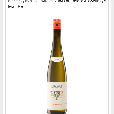
Moselský Ryzlink - balancovaná chuť ovoce a kyselinky v
kvalitě o...