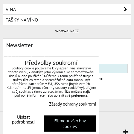
VÍNA
TAŠKY NA VÍNO
whatwelikeCZ
Newsletter
Odebírat naše novinky:
Předvolby soukromí
Soubory cookie používáme k vylepšení vaší návštěvy
tohoto webu, k analýze jeho výkonu a ke shromažďování
údajů o jeho používání. Můžeme k tomu použít nástroje a
Chci se přihlásit k odběru novinek e-mailem
služby třetích stran a shromážděná data mohou být
přenášena partnerům v EU, USA nebo jiných zemích.
Kliknutím na „Přijmout všechny soubory cookie“ vyjadřujete
Odebírat
svůj souhlas s tímto zpracováním. Níže můžete najít
podrobné informace nebo upravit své preference.
Zásady ochrany soukromí
Ukázat
Předvolby soukromí
Zásady ochrany soukromí
Přijmout všechny
podrobnosti
cookies
Vytvořeno systémem:
ByznysWeb.cz