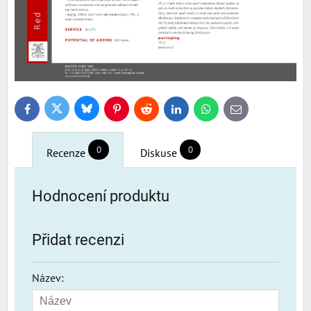
Bluesky
Twitter
Facebook
Pinterest
Reddit
LinkedIn
WhatsApp
E-
mail
0
0
Recenze
Diskuse
Hodnocení produktu
Přidat recenzi
Název: