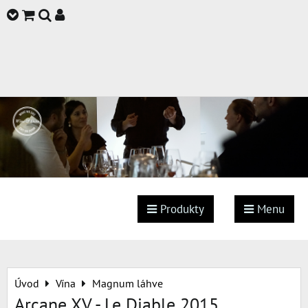
Produkty
Menu
Úvod
Vína
Magnum láhve
Arcane XV - Le Diable 2015