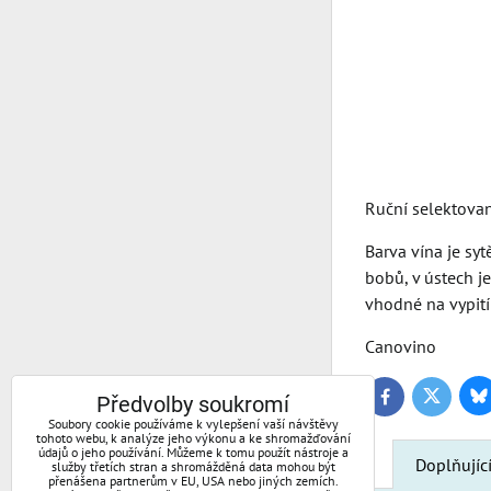
Ruční selektovan
Barva vína je syt
bobů, v ústech j
vhodné na vypití
Canovino
Bl
Předvolby soukromí
Twitter
Facebook
Soubory cookie používáme k vylepšení vaší návštěvy
tohoto webu, k analýze jeho výkonu a ke shromažďování
údajů o jeho používání. Můžeme k tomu použít nástroje a
Doplňujíc
služby třetích stran a shromážděná data mohou být
přenášena partnerům v EU, USA nebo jiných zemích.