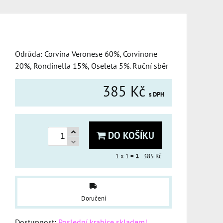
Odrůda: Corvina Veronese 60%, Corvinone
20%, Rondinella 15%, Oseleta 5%. Ruční sběr
385 Kč
s DPH
DO KOŠÍKU
1
x 1 =
1
385 Kč
Doručení
Dostupnost:
Poslední krabice skladem!