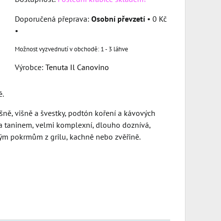
Osobní převzetí
•
0 Kč
•
1 - 3 láhve
Výrobce:
Tenuta Il Canovino
ě.
ešně, višně a švestky, podtón koření a kávových
 a taninem, velmi komplexní, dlouho doznívá,
itým pokrmům z grilu, kachně nebo zvěřině.