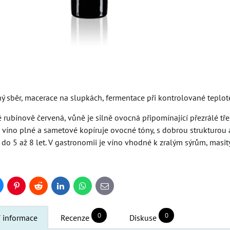
ý sběr, macerace na slupkách, fermentace při kontrolované teplot
ě rubínově červená, vůně je silně ovocná připomínající přezrálé tř
e víno plné a sametové kopíruje ovocné tóny, s dobrou strukturou
 do 5 až 8 let. V gastronomii je víno vhodné k zralým sýrům, mas
uesky
Pinterest
Reddit
LinkedIn
WhatsApp
E-
mail
0
0
í informace
Recenze
Diskuse