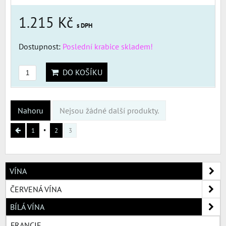
1.215 Kč
s DPH
Dostupnost:
Poslední krabice skladem!
DO KOŠÍKU
Nahoru
Nejsou žádné další produkty.
1
2
3
VÍNA
ČERVENÁ VÍNA
BÍLÁ VÍNA
FRANCIE