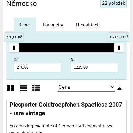
Německo
22
položek
Cena
Parametry
Hledat text
270,00 Kč
1.215,00 Kč
Od:
Do:
Mřížka
Seznam
Tabulka
Piesporter Goldtroepfchen Spaetlese 2007
- rare vintage
An amazing example of German craftsmanship - we
were able to get...