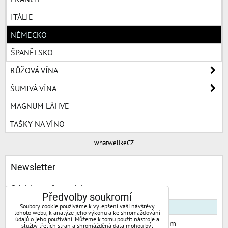
ITÁLIE
NĚMECKO
ŠPANĚLSKO
RŮŽOVÁ VÍNA
ŠUMIVÁ VÍNA
MAGNUM LÁHVE
TAŠKY NA VÍNO
whatwelikeCZ
Newsletter
Odebírat naše novinky:
Předvolby soukromí
Soubory cookie používáme k vylepšení vaší návštěvy
tohoto webu, k analýze jeho výkonu a ke shromažďování
údajů o jeho používání. Můžeme k tomu použít nástroje a
Chci se přihlásit k odběru novinek e-mailem
služby třetích stran a shromážděná data mohou být