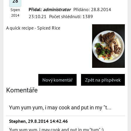
28
Přidal:
administrator
Přidáno: 28.8.2014
Srpen
2014
23:10.21
Počet shlédnutí: 1389
A quick recipe - Spiced Rice
Nový komentář
Zpět na příspěvek
Komentáře
Yum yum yum, i may cook and put in my "t...
Stephen
,
29.8.2014 14:42.46
Yum yum yum, i may cook and put in my "tum" :)