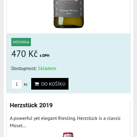
NOVINKA
470 Kč
s DPH
Dostupnost:
Skladem
DO KOŠÍKU
ks
Herzstück 2019
A powerful yet elegant Riesling. Herzstück is a classic
Mosel...