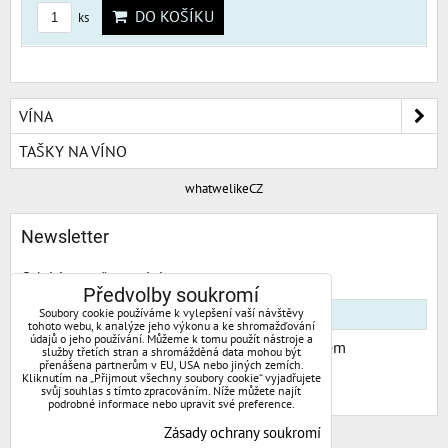
DO KOŠÍKU
ks
VÍNA
TAŠKY NA VÍNO
whatwelikeCZ
Newsletter
Odebírat naše novinky:
Předvolby soukromí
Soubory cookie používáme k vylepšení vaší návštěvy
tohoto webu, k analýze jeho výkonu a ke shromažďování
údajů o jeho používání. Můžeme k tomu použít nástroje a
Chci se přihlásit k odběru novinek e-mailem
služby třetích stran a shromážděná data mohou být
přenášena partnerům v EU, USA nebo jiných zemích.
Kliknutím na „Přijmout všechny soubory cookie“ vyjadřujete
Odebírat
svůj souhlas s tímto zpracováním. Níže můžete najít
podrobné informace nebo upravit své preference.
Zásady ochrany soukromí