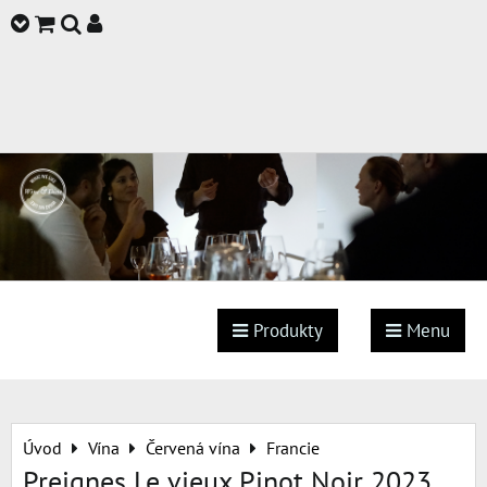
Produkty
Menu
Úvod
Vína
Červená vína
Francie
Preignes Le vieux Pinot Noir 2023