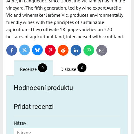
Agde, in Languedoc. Since 1905, the Vic family has run the
vineyard. The fifth generation, led by wine expert Aurélie
Vic and winemaker Jérôme Vic, produces environmentally
friendly wines with the principles of sustainable
agriculture. They cultivate 18 grape varieties on 270
hectares of agricultural land, interspersed with scrubland.
Bluesky
Twitter
Facebook
Pinterest
Reddit
LinkedIn
WhatsApp
E-
mail
0
0
Recenze
Diskuse
Hodnocení produktu
Přidat recenzi
Název: