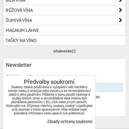
RŮŽOVÁ VÍNA
ŠUMIVÁ VÍNA
MAGNUM LÁHVE
TAŠKY NA VÍNO
whatwelikeCZ
Newsletter
Odebírat naše novinky:
Předvolby soukromí
Soubory cookie používáme k vylepšení vaší návštěvy
tohoto webu, k analýze jeho výkonu a ke shromažďování
údajů o jeho používání. Můžeme k tomu použít nástroje a
Chci se přihlásit k odběru novinek e-mailem
služby třetích stran a shromážděná data mohou být
přenášena partnerům v EU, USA nebo jiných zemích.
Kliknutím na „Přijmout všechny soubory cookie“ vyjadřujete
Odebírat
svůj souhlas s tímto zpracováním. Níže můžete najít
podrobné informace nebo upravit své preference.
Zásady ochrany soukromí