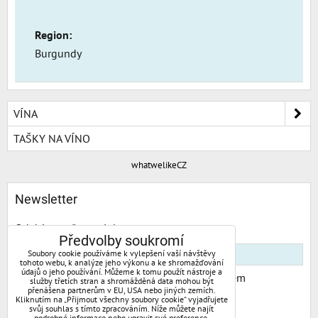
Region:
Burgundy
VÍNA
TAŠKY NA VÍNO
whatwelikeCZ
Newsletter
Odebírat naše novinky:
Předvolby soukromí
Soubory cookie používáme k vylepšení vaší návštěvy
tohoto webu, k analýze jeho výkonu a ke shromažďování
údajů o jeho používání. Můžeme k tomu použít nástroje a
Chci se přihlásit k odběru novinek e-mailem
služby třetích stran a shromážděná data mohou být
přenášena partnerům v EU, USA nebo jiných zemích.
Kliknutím na „Přijmout všechny soubory cookie“ vyjadřujete
Odebírat
svůj souhlas s tímto zpracováním. Níže můžete najít
podrobné informace nebo upravit své preference.