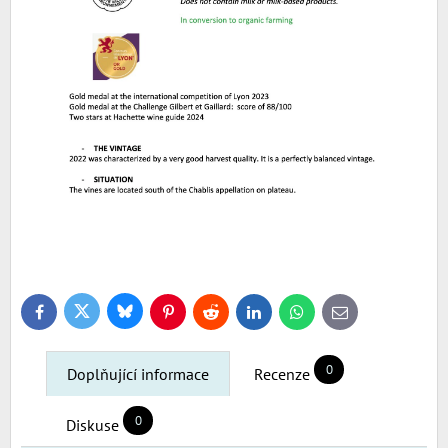
Bluesky
Twitter
Facebook
Pinterest
Reddit
LinkedIn
WhatsApp
E-
mail
0
Doplňující informace
Recenze
0
Diskuse