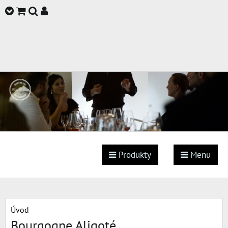
Produkty
Menu
Úvod
Bourgogne Aligoté