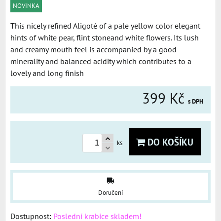
NOVINKA
This nicely refined Aligoté of a pale yellow color elegant
hints of white pear, flint stoneand white flowers. Its lush
and creamy mouth feel is accompanied by a good
minerality and balanced acidity which contributes to a
lovely and long finish
399 Kč
s DPH
DO KOŠÍKU
ks
Doručení
Dostupnost:
Poslední krabice skladem!