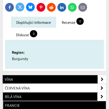
Bluesky
Twitter
Facebook
Pinterest
Reddit
LinkedIn
WhatsApp
E-
mail
0
Doplňující informace
Recenze
0
Diskuse
Region:
Burgundy
VÍNA
ČERVENÁ VÍNA
BÍLÁ VÍNA
FRANCIE