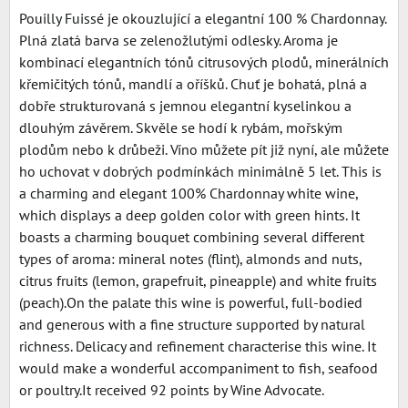
Pouilly Fuissé je okouzlující a elegantní 100 % Chardonnay.
Plná zlatá barva se zelenožlutými odlesky. Aroma je
kombinací elegantních tónů citrusových plodů, minerálních
křemičitých tónů, mandlí a oříšků. Chuť je bohatá, plná a
dobře strukturovaná s jemnou elegantní kyselinkou a
dlouhým závěrem. Skvěle se hodí k rybám, mořským
plodům nebo k drůbeži. Víno můžete pít již nyní, ale můžete
ho uchovat v dobrých podmínkách minimálně 5 let. This is
a charming and elegant 100% Chardonnay white wine,
which displays a deep golden color with green hints. It
boasts a charming bouquet combining several different
types of aroma: mineral notes (flint), almonds and nuts,
citrus fruits (lemon, grapefruit, pineapple) and white fruits
(peach).On the palate this wine is powerful, full-bodied
and generous with a fine structure supported by natural
richness. Delicacy and refinement characterise this wine. It
would make a wonderful accompaniment to fish, seafood
or poultry.It received 92 points by Wine Advocate.