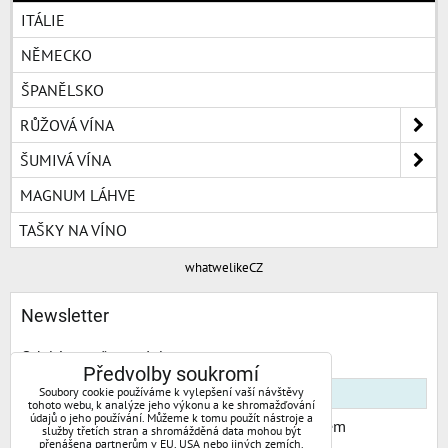
ITÁLIE
NĚMECKO
ŠPANĚLSKO
RŮŽOVÁ VÍNA
ŠUMIVÁ VÍNA
MAGNUM LÁHVE
TAŠKY NA VÍNO
whatwelikeCZ
Newsletter
Odebírat naše novinky:
Předvolby soukromí
Soubory cookie používáme k vylepšení vaší návštěvy
tohoto webu, k analýze jeho výkonu a ke shromažďování
údajů o jeho používání. Můžeme k tomu použít nástroje a
Chci se přihlásit k odběru novinek e-mailem
služby třetích stran a shromážděná data mohou být
přenášena partnerům v EU, USA nebo jiných zemích.