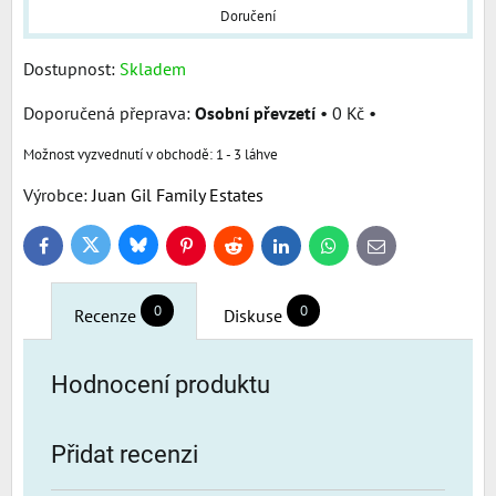
Doručení
Dostupnost:
Skladem
Osobní převzetí
•
0 Kč
•
1 - 3 láhve
Výrobce:
Juan Gil Family Estates
Bluesky
Twitter
Facebook
Pinterest
Reddit
LinkedIn
WhatsApp
E-
mail
0
0
Recenze
Diskuse
Hodnocení produktu
Přidat recenzi