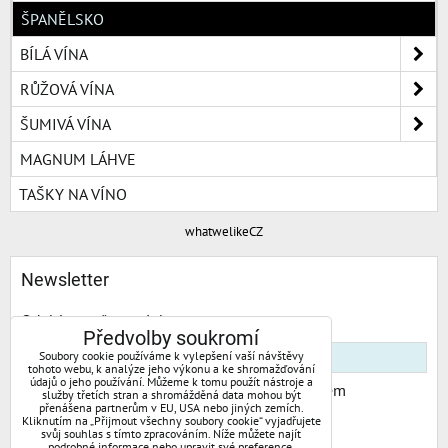
ŠPANĚLSKO
BÍLÁ VÍNA
RŮŽOVÁ VÍNA
ŠUMIVÁ VÍNA
MAGNUM LÁHVE
TAŠKY NA VÍNO
whatwelikeCZ
Newsletter
Odebírat naše novinky:
Předvolby soukromí
Soubory cookie používáme k vylepšení vaší návštěvy
tohoto webu, k analýze jeho výkonu a ke shromažďování
údajů o jeho používání. Můžeme k tomu použít nástroje a
Chci se přihlásit k odběru novinek e-mailem
služby třetích stran a shromážděná data mohou být
přenášena partnerům v EU, USA nebo jiných zemích.
Kliknutím na „Přijmout všechny soubory cookie“ vyjadřujete
Odebírat
svůj souhlas s tímto zpracováním. Níže můžete najít
podrobné informace nebo upravit své preference.