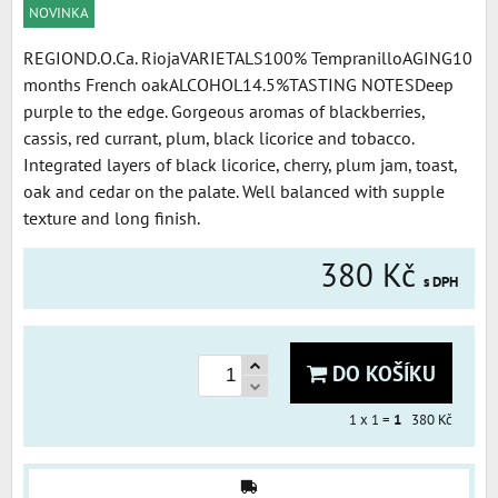
NOVINKA
REGIOND.O.Ca. RiojaVARIETALS100% TempranilloAGING10
months French oakALCOHOL14.5%TASTING NOTESDeep
purple to the edge. Gorgeous aromas of blackberries,
cassis, red currant, plum, black licorice and tobacco.
Integrated layers of black licorice, cherry, plum jam, toast,
oak and cedar on the palate. Well balanced with supple
texture and long finish.
380 Kč
s DPH
DO KOŠÍKU
1
x 1 =
1
380 Kč