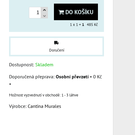
DO KOŠÍKU
1
x 1 =
1
485 Kč
Doručení
Dostupnost:
Skladem
Osobní převzetí
•
0 Kč
•
1 - 3 láhve
Výrobce:
Cantina Murales