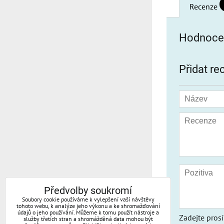
Recenze
Hodnocen
Přidat re
Předvolby soukromí
Soubory cookie používáme k vylepšení vaší návštěvy
tohoto webu, k analýze jeho výkonu a ke shromažďování
údajů o jeho používání. Můžeme k tomu použít nástroje a
Zadejte pros
služby třetích stran a shromážděná data mohou být