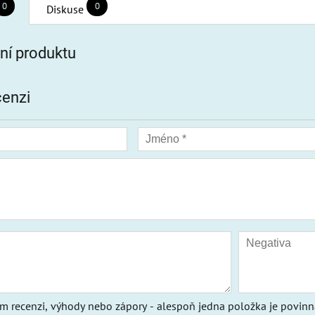
0
0
Diskuse
í produktu
cenzi
ím recenzi, výhody nebo zápory - alespoň jedna položka je povinn