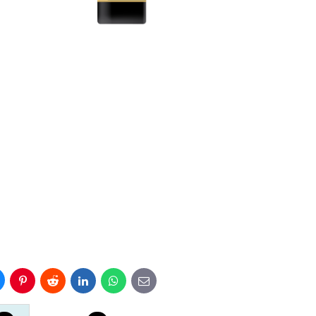
uesky
Pinterest
Reddit
LinkedIn
WhatsApp
E-
mail