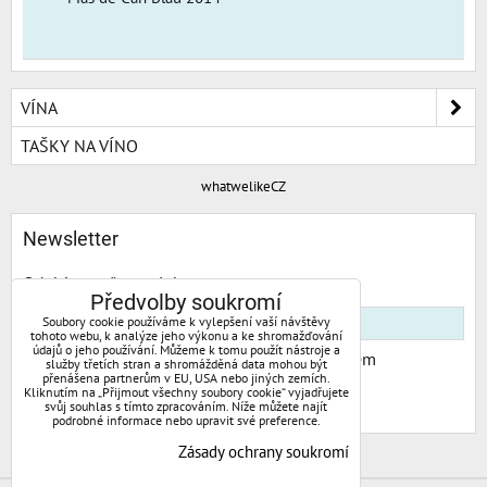
VÍNA
TAŠKY NA VÍNO
whatwelikeCZ
Newsletter
Odebírat naše novinky:
Předvolby soukromí
Soubory cookie používáme k vylepšení vaší návštěvy
tohoto webu, k analýze jeho výkonu a ke shromažďování
údajů o jeho používání. Můžeme k tomu použít nástroje a
Chci se přihlásit k odběru novinek e-mailem
služby třetích stran a shromážděná data mohou být
přenášena partnerům v EU, USA nebo jiných zemích.
Kliknutím na „Přijmout všechny soubory cookie“ vyjadřujete
Odebírat
svůj souhlas s tímto zpracováním. Níže můžete najít
podrobné informace nebo upravit své preference.
Zásady ochrany soukromí