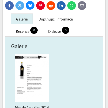
Bluesky
Twitter
Facebook
Pinterest
Reddit
LinkedIn
WhatsApp
E-
mail
Galerie
Doplňující informace
0
0
Recenze
Diskuse
Galerie
Mas de Can Blau 2014