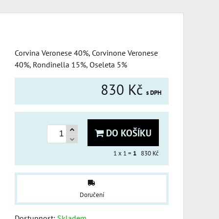
Corvina Veronese 40%, Corvinone Veronese
40%, Rondinella 15%, Oseleta 5%
830 Kč
s DPH
DO KOŠÍKU
1
x 1 =
1
830 Kč
Doručení
Dostupnost:
Skladem