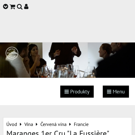
Produkty
Menu
Úvod
Vína
Červená vína
Francie
Maranges 1er Cru "La Fussière"