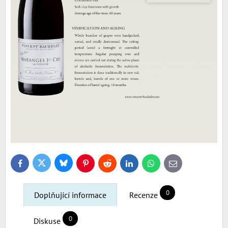
Bluesky
Twitter
Facebook
Pinterest
Reddit
LinkedIn
WhatsApp
E-
mail
0
Doplňující informace
Recenze
0
Diskuse