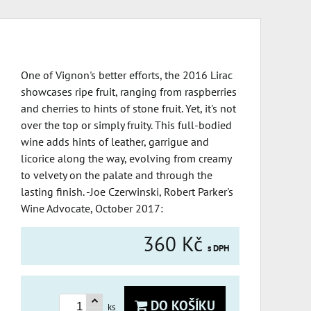
One of Vignon's better efforts, the 2016 Lirac
showcases ripe fruit, ranging from raspberries
and cherries to hints of stone fruit. Yet, it's not
over the top or simply fruity. This full-bodied
wine adds hints of leather, garrigue and
licorice along the way, evolving from creamy
to velvety on the palate and through the
lasting finish. -Joe Czerwinski, Robert Parker's
Wine Advocate, October 2017:
360 Kč
s DPH
DO KOŠÍKU
ks