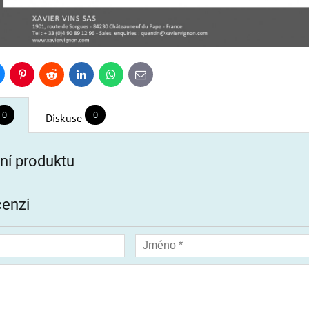
uesky
Pinterest
Reddit
LinkedIn
WhatsApp
E-
mail
0
0
Diskuse
í produktu
cenzi