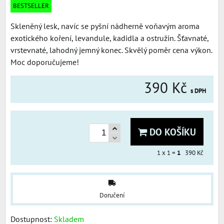
BESTSELLER
Skleněný lesk, navíc se pyšní nádherně voňavým aroma
exotického koření, levandule, kadidla a ostružin. Šťavnaté,
vrstevnaté, lahodný jemný konec. Skvělý poměr cena výkon.
Moc doporučujeme!
390 Kč
s DPH
DO KOŠÍKU
1
x 1 =
1
390 Kč
Doručení
Dostupnost:
Skladem