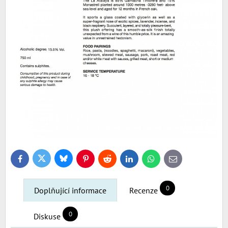
Bluesky
Twitter
Facebook
Pinterest
Reddit
LinkedIn
WhatsApp
E-
mail
0
Doplňující informace
Recenze
0
Diskuse