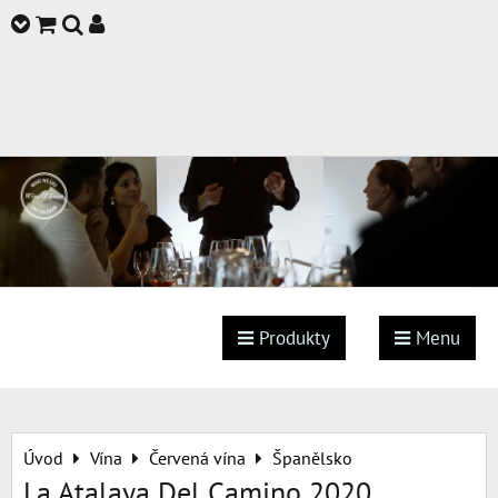
Produkty
Menu
Úvod
Vína
Červená vína
Španělsko
La Atalaya Del Camino 2020