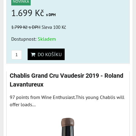
NOVINKA
1.699 Kč
s DPH
1.799 Kč
s DPH
Sleva 100 Kč
Dostupnost:
Skladem
DO KOŠÍKU
Chablis Grand Cru Vaudesir 2019 - Roland
Lavantureux
97 points from Wine Enthusiast.This young Chablis will
offer loads...