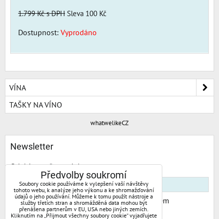
1.799 Kč
s DPH
Sleva 100 Kč
Dostupnost:
Vyprodáno
VÍNA
TAŠKY NA VÍNO
whatwelikeCZ
Newsletter
Odebírat naše novinky:
Předvolby soukromí
Soubory cookie používáme k vylepšení vaší návštěvy
tohoto webu, k analýze jeho výkonu a ke shromažďování
údajů o jeho používání. Můžeme k tomu použít nástroje a
Chci se přihlásit k odběru novinek e-mailem
služby třetích stran a shromážděná data mohou být
přenášena partnerům v EU, USA nebo jiných zemích.
Kliknutím na „Přijmout všechny soubory cookie“ vyjadřujete