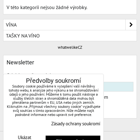
V této kategorii nejsou žádné výrobky.
VÍNA
TAŠKY NA VÍNO
whatwelikeCZ
Newsletter
Odebírat naše novinky:
Předvolby soukromí
Soubory cookie používáme k vylepšení vaší návštěvy
tohoto webu, k analýze jeho výkonu a ke shromažďování
údajů o jeho používání. Můžeme k tomu použít nástroje a
Chci se přihlásit k odběru novinek e-mailem
služby třetích stran a shromážděná data mohou být
přenášena partnerům v EU, USA nebo jiných zemích.
Kliknutím na „Přijmout všechny soubory cookie“ vyjadřujete
Odebírat
svůj souhlas s tímto zpracováním. Níže můžete najít
podrobné informace nebo upravit své preference.
Zásady ochrany soukromí
Ukázat
Předvolby soukromí
Zásady ochrany soukromí