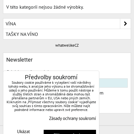
V této kategorii nejsou žádné výrobky.
VÍNA
TAŠKY NA VÍNO
whatwelikeCZ
Newsletter
Odebírat naše novinky:
Předvolby soukromí
Soubory cookie používáme k vylepšení vaší návštěvy
tohoto webu, k analýze jeho výkonu a ke shromažďování
údajů o jeho používání. Můžeme k tomu použít nástroje a
Chci se přihlásit k odběru novinek e-mailem
služby třetích stran a shromážděná data mohou být
přenášena partnerům v EU, USA nebo jiných zemích.
Kliknutím na „Přijmout všechny soubory cookie“ vyjadřujete
Odebírat
svůj souhlas s tímto zpracováním. Níže můžete najít
podrobné informace nebo upravit své preference.
Zásady ochrany soukromí
Ukázat
Předvolby soukromí
Zásady ochrany soukromí